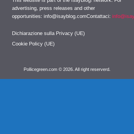
This website is part of the IsayBlog! network. For
advertising, press releases and other
opportunities:
info@isayblog.comContattaci
:
info@isa
Dichiarazione sulla Privacy (UE)
Cookie Policy (UE)
Pollicegreen.com © 2026. All right reserverd.