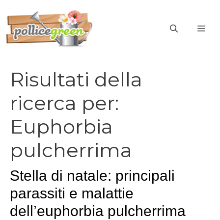
Vai
al
ME
contenuto
Risultati della
ricerca per:
Euphorbia
pulcherrima
Stella di natale: principali
parassiti e malattie
dell’euphorbia pulcherrima