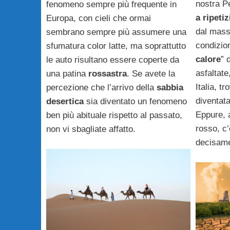
nostra P
fenomeno sempre più frequente in
a ripetiz
Europa, con cieli che ormai
dal massi
sembrano sempre più assumere una
condizion
sfumatura color latte, ma soprattutto
calore
” 
le auto risultano essere coperte da
asfaltat
una patina
rossastra
. Se avete la
Italia, tr
percezione che l’arrivo della
sabbia
diventata
desertica
sia diventato un fenomeno
Eppure, a
ben più abituale rispetto al passato,
rosso, c’
non vi sbagliate affatto.
decisame