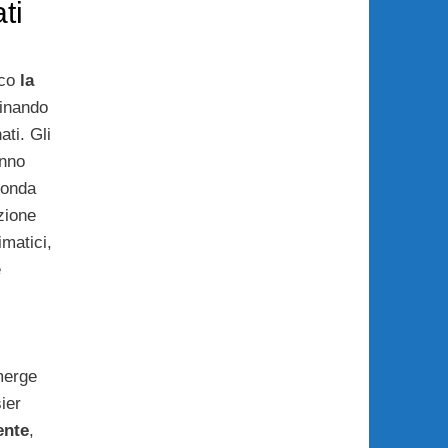
ati
ico
la
inando
ati. Gli
anno
fonda
azione
matici,
e
merge
ier
ente
,