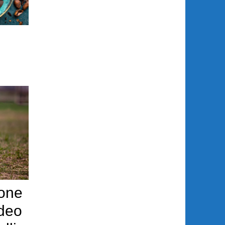
ione
ideo