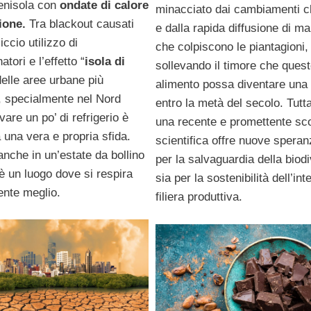
enisola con
ondate di calore
minacciato dai cambiamenti cl
ione.
Tra blackout causati
e dalla rapida diffusione di mal
ccio utilizzo di
che colpiscono le piantagioni,
atori e l’effetto “
isola di
sollevando il timore che ques
delle aree urbane più
alimento possa diventare una 
e, specialmente nel Nord
entro la metà del secolo. Tutt
ovare un po’ di refrigerio è
una recente e promettente sc
 una vera e propria sfida.
scientifica offre nuove speran
nche in un’estate da bollino
per la salvaguardia della biodi
è un luogo dove si respira
sia per la sostenibilità dell’int
nte meglio.
filiera produttiva.