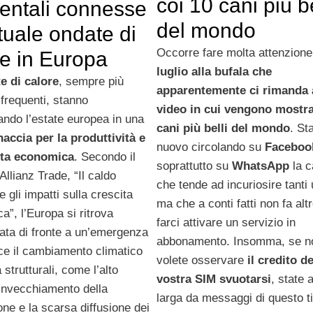
coi 10 cani più be
entali connesse
del mondo
ttuale ondate di
Occorre fare molta attenzion
re in Europa
luglio alla bufala che
e di calore
, sempre più
apparentemente ci rimanda 
frequenti, stanno
video in cui vengono mostrat
ando l’estate europea in una
cani più belli del mondo
. St
accia per la produttività e
nuovo circolando su
Facebo
ita economica
. Secondo il
soprattutto su
WhatsApp
la 
 Allianz Trade, “Il caldo
che tende ad incuriosire tanti 
 gli impatti sulla crescita
ma che a conti fatti non fa alt
”, l’Europa si ritrova
farci attivare un servizio in
ata di fronte a un’emergenza
abbonamento. Insomma, se n
ce il cambiamento climatico
volete osservare
il credito de
à strutturali, come l’alto
vostra SIM svuotarsi
, state a
 invecchiamento della
larga da messaggi di questo t
ne e la scarsa diffusione dei