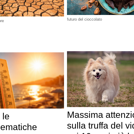
futuro del cioccolato
ore
Massima attenz
 le
sulla truffa del v
lematiche