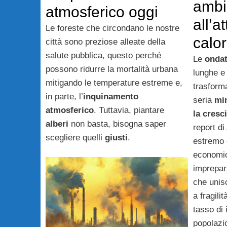
ambi
atmosferico oggi
all’a
Le foreste che circondano le nostre
calo
città sono preziose alleate della
salute pubblica, questo perché
Le
ondat
possono ridurre la mortalità urbana
lunghe e 
mitigando le temperature estreme e,
trasform
in parte, l’
inquinamento
seria
min
atmosferico
. Tuttavia, piantare
la cresc
alberi
non basta, bisogna saper
report di
scegliere quelli
giusti
.
estremo e
economica
imprepar
che unis
a fragilit
tasso di
popolazio