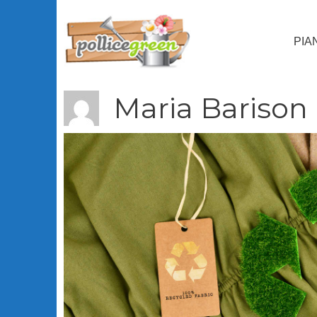
Vai
al
PIA
contenuto
Maria Barison