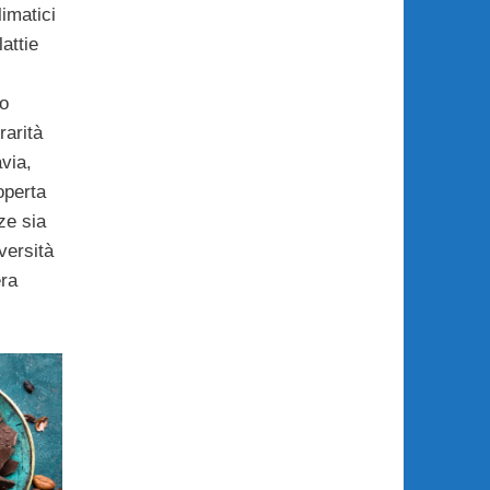
imatici
attie
to
rarità
avia,
operta
ze sia
versità
era