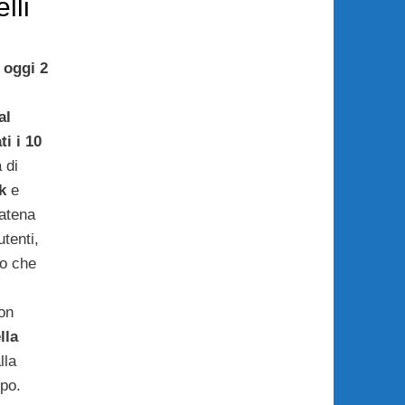
lli
e
oggi 2
al
i i 10
a di
ok
e
catena
utenti,
ro che
on
lla
lla
ipo.