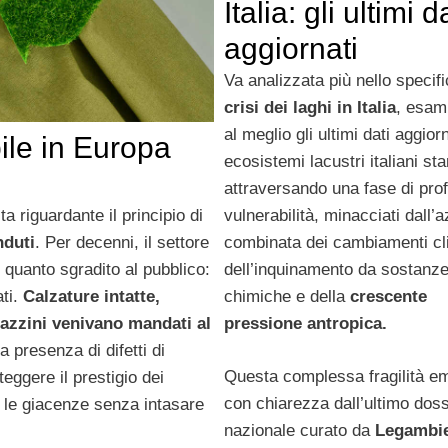
Italia: gli ultimi d
aggiornati
Va analizzata più nello specif
crisi dei laghi in Italia
, esam
al meglio gli ultimi dati aggiorn
ile in Europa
ecosistemi lacustri italiani st
attraversando una fase di pro
ta riguardante il principio di
vulnerabilità, minacciati dall’
nduti
. Per decenni, il settore
combinata dei cambiamenti cli
 quanto sgradito al pubblico:
dell’inquinamento da sostanz
ti.
Calzature intatte,
chimiche e della
crescente
agazzini venivano mandati al
pressione antropica.
presenza di difetti di
Questa complessa fragilità e
eggere il prestigio dei
con chiarezza dall’ultimo doss
e le giacenze senza intasare
nazionale curato da
Legambi