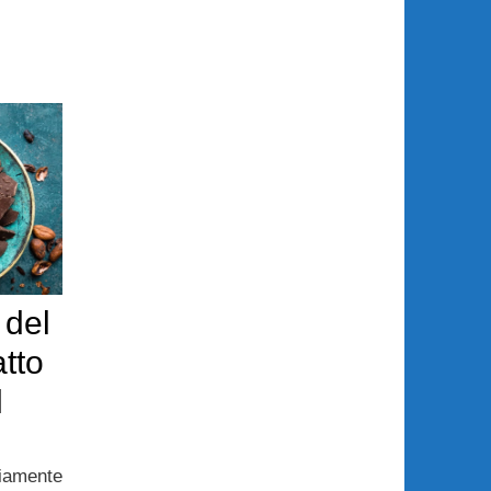
 del
atto
l
iamente