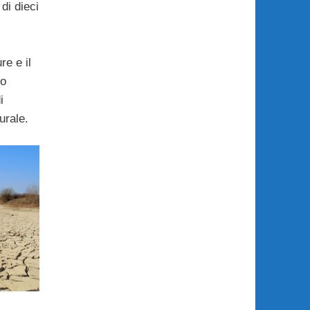
di dieci
re e il
no
i
urale.