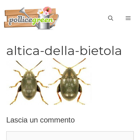
Vai
al
ME
contenuto
altica-della-bietola
Lascia un commento
Commento