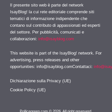
Il presente sito web è parte del network
IsayBlog! la cui rete editoriale comprende siti
tematici di informazione indipendente che
contano sul contributo di appassionati ed esperti
del settore. Per pubblicità, comunicati e
collaborazioni:
info@isayblog.com
This website is part of the IsayBlog! network. For
advertising, press releases and other
opportunities:
info@isayblog.comContattaci
:
info@isa
Dichiarazione sulla Privacy (UE)
Cookie Policy (UE)
Pollicegreen.com © 2026. All right reserverd.