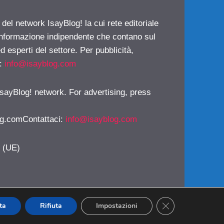
 del network IsayBlog! la cui rete editoriale
 informazione indipendente che contano sul
d esperti del settore. Per pubblicità,
i:
info@isayblog.com
 IsayBlog! network. For advertising, press
g.comContattaci
:
info@isayblog.com
y (UE)
CLOSE GDPR CO
ta
Rifiuta
Impostazioni