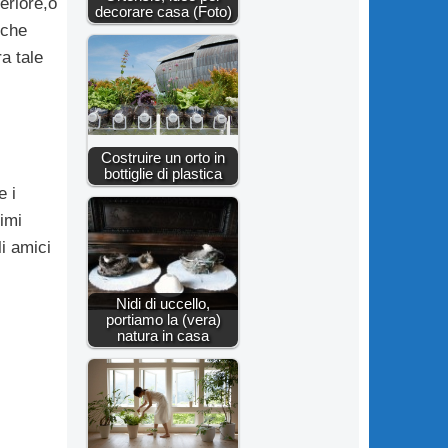
periore,o
decorare casa (Foto)
 che
a tale
Costruire un orto in
bottiglie di plastica
e i
imi
i amici
Nidi di uccello,
portiamo la (vera)
natura in casa