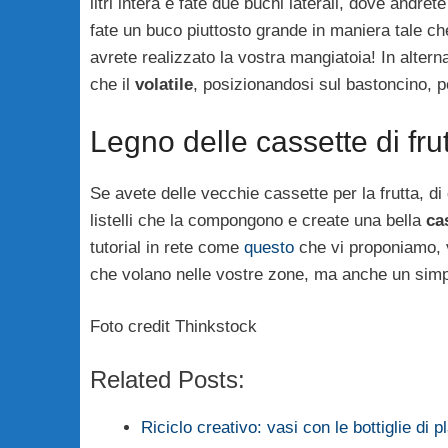
litri intera e fate due buchi laterali, dove andret
fate un buco piuttosto grande in maniera tale c
avrete realizzato la vostra mangiatoia! In altern
che il
volatile
, posizionandosi sul bastoncino, 
Legno delle cassette di fru
Se avete delle vecchie cassette per la frutta, di 
listelli che la compongono e create una bella
ca
tutorial in rete come
questo
che vi proponiamo, ve
che volano nelle vostre zone, ma anche un simp
Foto credit Thinkstock
Related Posts:
Riciclo creativo: vasi con le bottiglie di p