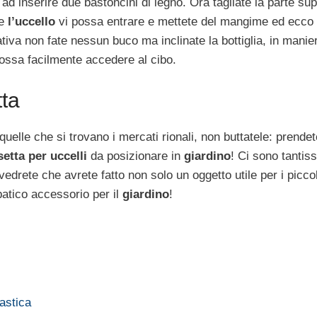
e ad inserire due bastoncini di legno. Ora tagliate la parte su
he
l’uccello
vi possa entrare e mettete del mangime ed ecco
ativa non fate nessun buco ma inclinate la bottiglia, in manier
possa facilmente accedere al cibo.
tta
quelle che si trovano i mercati rionali, non buttatele: prendet
setta per uccelli
da posizionare in
giardino
! Ci sono tantiss
drete che avrete fatto non solo un oggetto utile per i piccol
atico accessorio per il
giardino
!
lastica