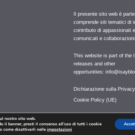
Il presente sito web è parte
comprende siti tematici di
contributo di appassionati e
comunicati e collaborazion
This website is part of the
releases and other
opportunities:
info@isayblo
Dichiarazione sulla Privac
Cookie Policy (UE)
sul nostro sito web.
 il banner, presti il consenso all’uso di tutti i cookie
Accet
Pollicegreen.com © 2026. All right reserverd.
o come disattivarli nelle
impostazioni