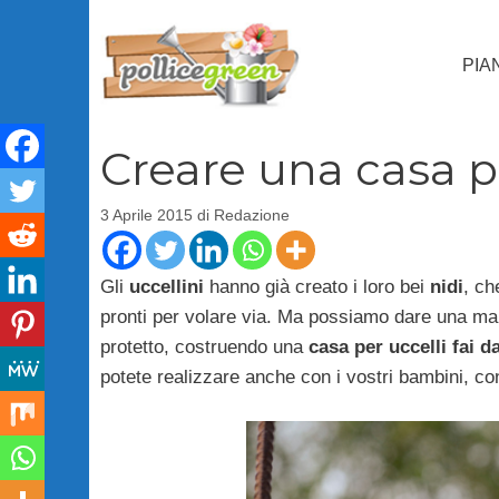
Vai
al
PIA
contenuto
Creare una casa pe
3 Aprile 2015
di
Redazione
Gli
uccellini
hanno già creato i loro bei
nidi
, ch
pronti per volare via. Ma possiamo dare una mano
protetto, costruendo una
casa per uccelli fai da
potete realizzare anche con i vostri bambini, con