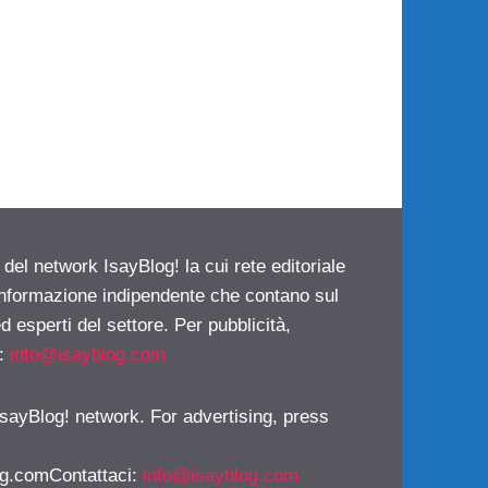
 del network IsayBlog! la cui rete editoriale
 informazione indipendente che contano sul
d esperti del settore. Per pubblicità,
i:
info@isayblog.com
 IsayBlog! network. For advertising, press
g.comContattaci
:
info@isayblog.com