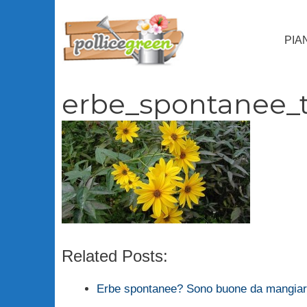
Vai
al
PIA
contenuto
erbe_spontanee_
Related Posts:
Erbe spontanee? Sono buone da mangiare,