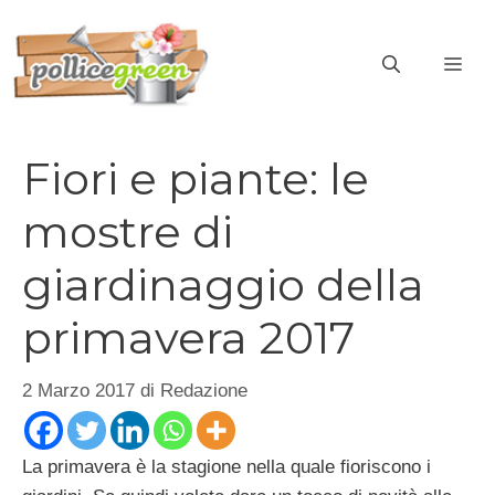
Vai
al
ME
contenuto
Fiori e piante: le
mostre di
giardinaggio della
primavera 2017
2 Marzo 2017
di
Redazione
La primavera è la stagione nella quale fioriscono i