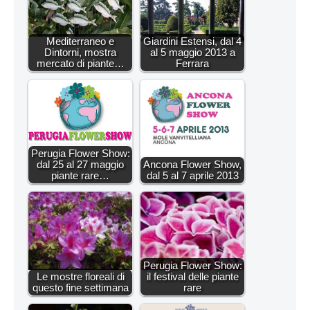
Mediterraneo e
Giardini Estensi, dal 4
Dintorni, mostra
al 5 maggio 2013 a
mercato di piante…
Ferrara
Perugia Flower Show:
dal 25 al 27 maggio
Ancona Flower Show,
piante rare…
dal 5 al 7 aprile 2013
Perugia Flower Show:
Le mostre floreali di
il festival delle piante
questo fine settimana
rare