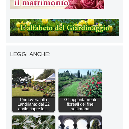
LEGGI ANCHE:
Primavera alla
Gli appuntamenti
Landriana: dal 22
floreali del fine
aprile riapre lo…
settimana