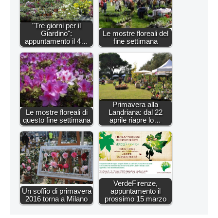
"Tre giorni per il
Giardino":
Le mostre floreali del
appuntamento il 4…
fine settimana
Primavera alla
Le mostre floreali di
Landriana: dal 22
questo fine settimana
aprile riapre lo…
VerdeFirenze,
Un soffio di primavera
appuntamento il
2016 torna a Milano
prossimo 15 marzo