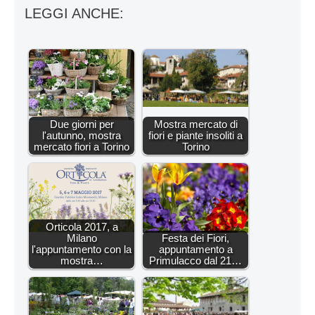
LEGGI ANCHE:
Due giorni per
Mostra mercato di
l'autunno, mostra
fiori e piante insoliti a
mercato fiori a Torino
Torino
Orticola 2017, a
Milano
Festa dei Fiori,
l'appuntamento con la
appuntamento a
mostra…
Primulacco dal 21…