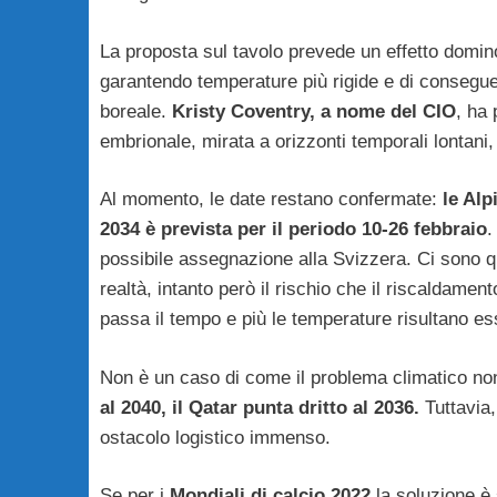
La proposta sul tavolo prevede un effetto domin
garantendo temperature più rigide e di conseguen
boreale.
Kristy Coventry, a nome del CIO
, ha 
embrionale, mirata a orizzonti temporali lontani
Al momento, le date restano confermate:
le Alp
2034 è prevista per il periodo 10-26 febbraio
.
possibile assegnazione alla Svizzera. Ci sono qu
realtà, intanto però il rischio che il riscaldamen
passa il tempo e più le temperature risultano es
Non è un caso di come il problema climatico no
al 2040, il Qatar punta dritto al 2036.
Tuttavia,
ostacolo logistico immenso.
Se per i
Mondiali di calcio 2022
la soluzione è 