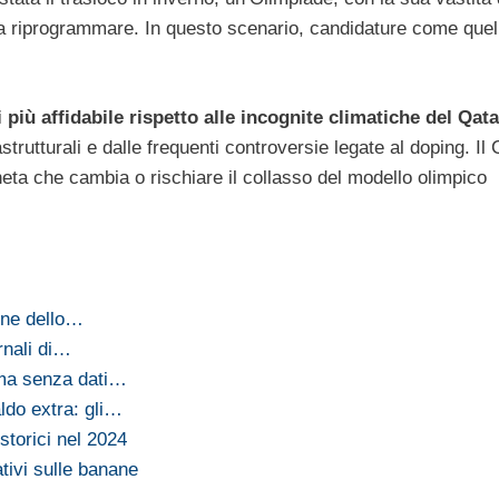
 da riprogrammare. In questo scenario, candidature come quell
più affidabile rispetto alle incognite climatiche del Qata
trutturali e dalle frequenti controversie legate al doping. Il 
neta che cambia o rischiare il collasso del modello olimpico
one dello…
rnali di…
 ma senza dati…
do extra: gli…
torici nel 2024
ativi sulle banane