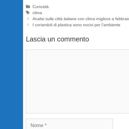
Categorie
Curiosità
Tag
clima
Analisi sulle città italiane con clima migliore a febbra
I coriandoli di plastica sono nocivi per l’ambiente
Lascia un commento
Commento
Nome