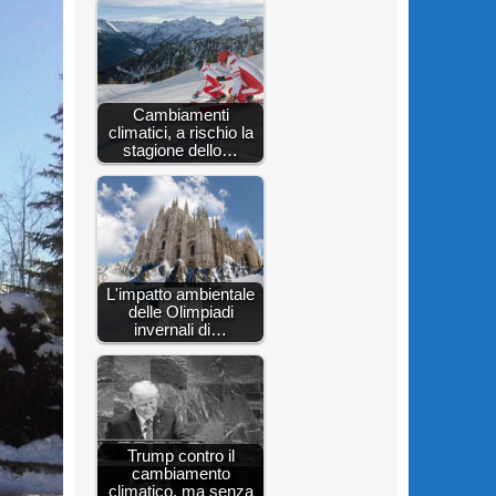
Cambiamenti
climatici, a rischio la
stagione dello…
L'impatto ambientale
delle Olimpiadi
invernali di…
Trump contro il
cambiamento
climatico, ma senza