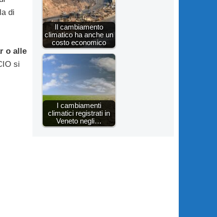
a di
Il cambiamento
climatico ha anche un
costo economico
r o alle
CIO si
I cambiamenti
climatici registrati in
Veneto negli…