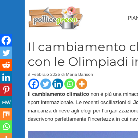
Vai
al
PIA
contenuto
Il cambiamento cl
con le Olimpiadi i
9 Febbraio 2026
di
Maria Barison
Il
cambiamento climatico
non è più una minacc
sport internazionale. Le recenti oscillazioni di
Jo
mancanza di neve agli elogi per l’organizzazion
descrivono perfettamente l’incertezza in cui navi