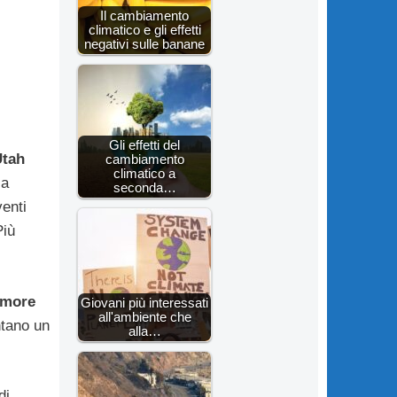
Il cambiamento
climatico e gli effetti
negativi sulle banane
Gli effetti del
Utah
cambiamento
climatico a
la
seconda…
enti
Più
imore
Giovani più interessati
all'ambiente che
ntano un
alla…
di