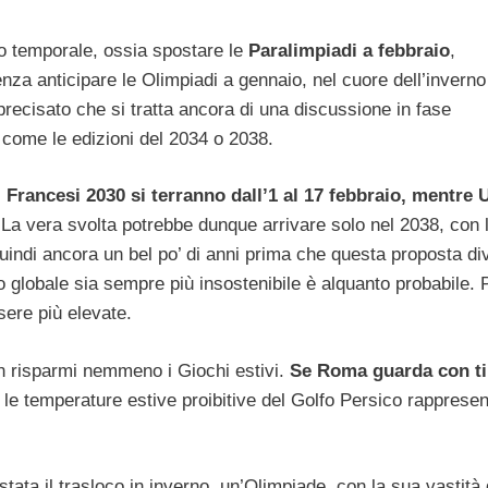
o temporale, ossia spostare le
Paralimpiadi a febbraio
,
za anticipare le Olimpiadi a gennaio, nel cuore dell’inverno
precisato che si tratta ancora di una discussione in fase
, come le edizioni del 2034 o 2038.
i Francesi 2030 si terranno dall’1 al 17 febbraio, mentre 
 La vera svolta potrebbe dunque arrivare solo nel 2038, con 
indi ancora un bel po’ di anni prima che questa proposta div
to globale sia sempre più insostenibile è alquanto probabile. 
sere più elevate.
n risparmi nemmeno i Giochi estivi.
Se Roma guarda con t
 le temperature estive proibitive del Golfo Persico rapprese
stata il trasloco in inverno, un’Olimpiade, con la sua vastità 