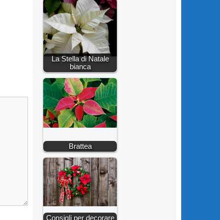
La Stella di Natale
bianca
Brattea
Consigli per decorare