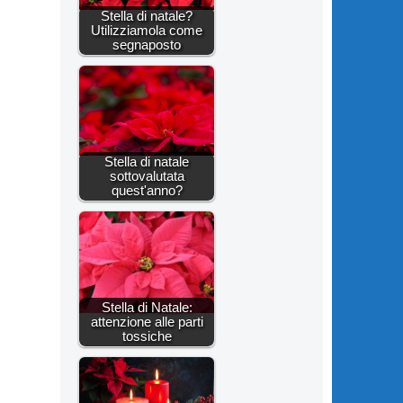
Stella di natale?
Utilizziamola come
segnaposto
Stella di natale
sottovalutata
quest'anno?
Stella di Natale:
attenzione alle parti
tossiche