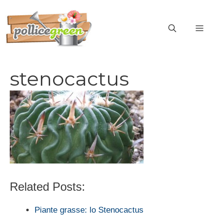
Vai
al
ME
contenuto
stenocactus
Related Posts:
Piante grasse: lo Stenocactus