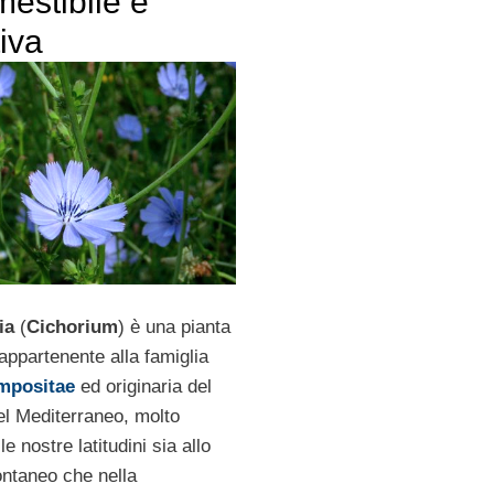
estibile e
iva
ia
(
Cichorium
) è una pianta
appartenente alla famiglia
mpositae
ed originaria del
el Mediterraneo, molto
le nostre latitudini sia allo
ontaneo che nella