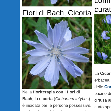
comm
curat
Fiori di Bach, Cicoria
La
Cicor
erbacea 
delle
Co
Nella
floriterapia con i fiori di
bacino d
Bach
, la
cicoria
(
Cichorium intybus
)
diffusa al
è indicata per le persone possessive,
stato sp