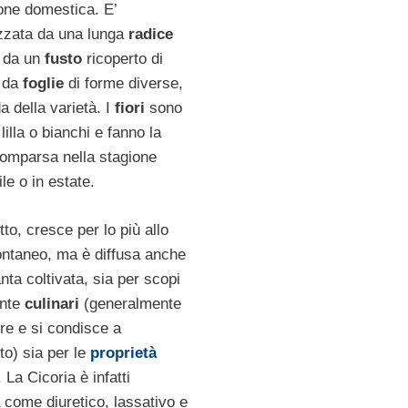
ione domestica. E’
izzata da una lunga
radice
 da un
fusto
ricoperto di
e da
foglie
di forme diverse,
 della varietà. I
fiori
sono
 lilla o bianchi e fanno la
comparsa nella stagione
le o in estate.
o, cresce per lo più allo
ontaneo, ma è diffusa anche
ta coltivata, sia per scopi
ente
culinari
(generalmente
lire e si condisce a
to) sia per le
proprietà
. La Cicoria è infatti
a come diuretico, lassativo e