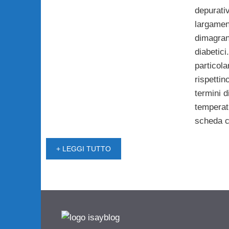
depurati
largamen
dimagran
diabetici
particola
rispettin
termini d
temperat
scheda c
+ LEGGI TUTTO