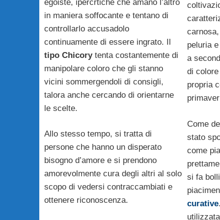
egoiste, ipercrtiche che amano l’altro
coltivaz
in maniera soffocante e tentano di
caratter
controllarlo accusadolo
carnosa,
continuamente di essere ingrato. Il
peluria 
tipo Chicory
tenta costantemente di
a seconda
manipolare coloro che gli stanno
di colore
vicini sommergendoli di consigli,
propria 
talora anche cercando di orientarne
primaveri
le scelte.
Come dett
Allo stesso tempo, si tratta di
stato sp
persone che hanno un disperato
come pian
bisogno d’amore e si prendono
prettam
amorevolmente cura degli altri al solo
si fa bol
scopo di vedersi contraccambiati e
piacimen
ottenere riconoscenza.
curative
utilizzat