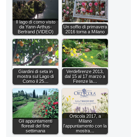
Il lago di como visto
da Yann-Arthus-
Un soffio di primavera
Bertrand (VIDEO)
2016 torna a Milano
Giardini di seta in
Verdefirenze 2013,
mostra sul Lago di
dal 15 al 17 marzo a
Como il 25…
Firenze la…
Orticola 2017, a
Gli appuntamenti
Milano
floreali del fine
l'appuntamento con la
settimana
mostra…