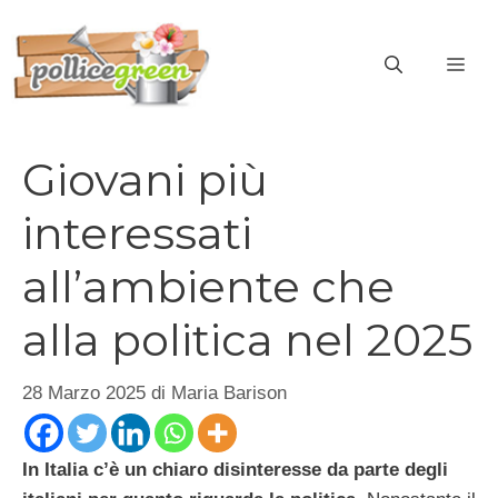
Vai
al
ME
contenuto
Giovani più
interessati
all’ambiente che
alla politica nel 2025
28 Marzo 2025
di
Maria Barison
In Italia c’è un chiaro disinteresse da parte degli