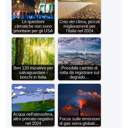
Le questioni
Crisi del clima, piccoli
climatiche non sono
miglioramenti per
prioritarie per gli USA
l'Italia nel 2024
Ben 120 iniziative per
Possibile cambio di
salvaguardare i
rotta da registrare sul
boschi in Italia
degrado…
Acqua nell'atmosfera,
altro primato negativo
Focus sulle emissioni
nel 2024
di gas serra globali:…