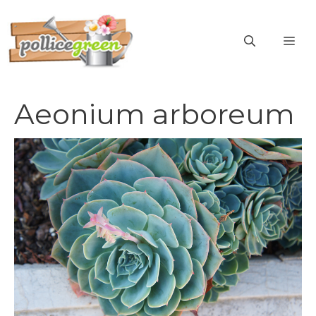
Vai
al
ME
contenuto
Aeonium arboreum