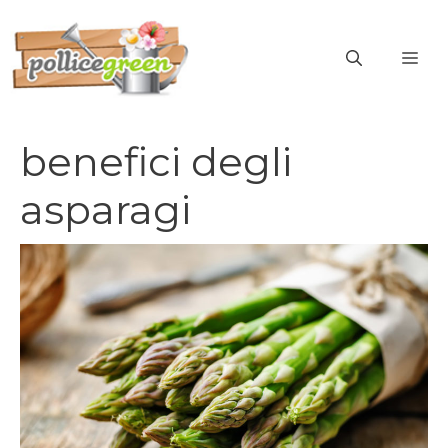
Vai
al
ME
contenuto
benefici degli
asparagi