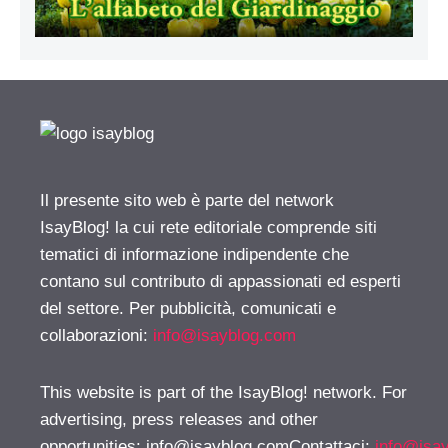
Il presente sito web è parte del network
IsayBlog! la cui rete editoriale comprende siti
tematici di informazione indipendente che
contano sul contributo di appassionati ed esperti
del settore. Per pubblicità, comunicati e
collaborazioni:
info@isayblog.com
This website is part of the IsayBlog! network. For
advertising, press releases and other
opportunities:
info@isayblog.comContattaci
:
info@isa