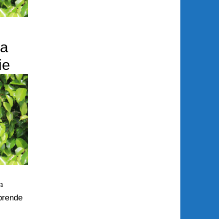
la
ie
a
rende