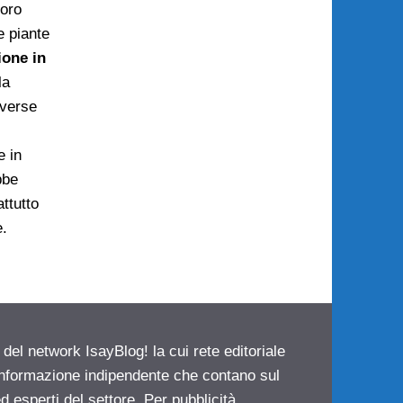
loro
e piante
ione in
la
iverse
e in
bbe
ttutto
e.
 del network IsayBlog! la cui rete editoriale
 informazione indipendente che contano sul
d esperti del settore. Per pubblicità,