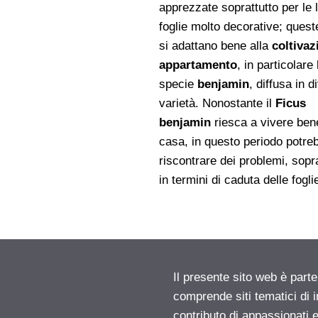
apprezzate soprattutto per le 
foglie molto decorative; quest
si adattano bene alla
coltivaz
appartamento
, in particolare 
specie
benjamin
, diffusa in d
varietà. Nonostante il
Ficus
benjamin
riesca a vivere ben
casa, in questo periodo potre
riscontrare dei problemi, sopra
in termini di caduta delle fogli
Il presente sito web è parte
comprende siti tematici di
contributo di appassionati e