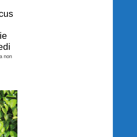
icus
ie
edi
na non