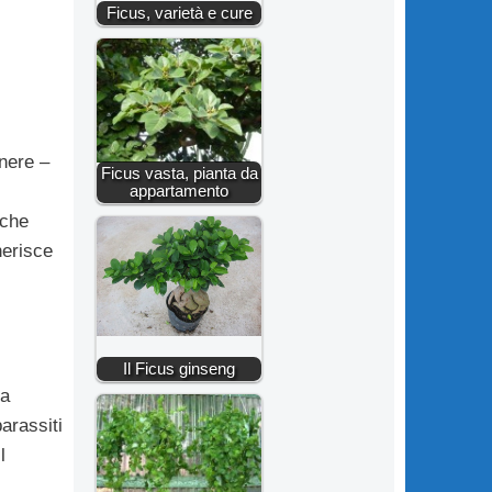
Ficus, varietà e cure
enere –
Ficus vasta, pianta da
appartamento
 che
nerisce
Il Ficus ginseng
la
arassiti
l