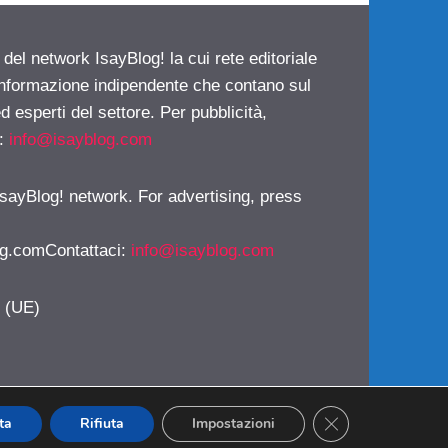
 del network IsayBlog! la cui rete editoriale
 informazione indipendente che contano sul
d esperti del settore. Per pubblicità,
i:
info@isayblog.com
 IsayBlog! network. For advertising, press
g.comContattaci
:
info@isayblog.com
y (UE)
CLOSE GDPR CO
ta
Rifiuta
Impostazioni