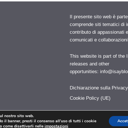
Il presente sito web è parte
comprende siti tematici di
contributo di appassionati e
comunicati e collaborazion
This website is part of the
releases and other
opportunities:
info@isayblo
Dichiarazione sulla Privac
Cookie Policy (UE)
sul nostro sito web.
 il banner, presti il consenso all’uso di tutti i cookie
Accet
Pollicegreen.com © 2026. All right reserverd.
o come disattivarli nelle
impostazioni