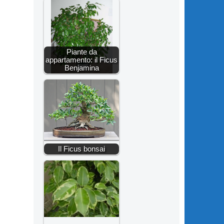
Piante da
appartamento: il Ficus
Benjamina
Il Ficus bonsai