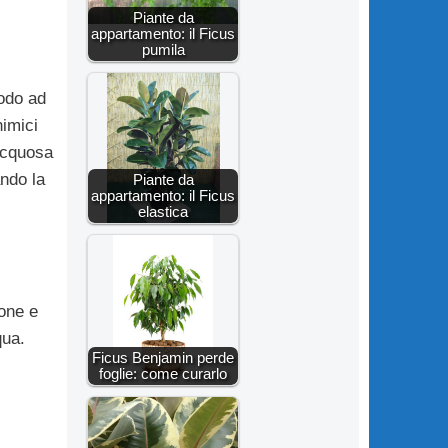
Piante da
appartamento: il Ficus
pumila
todo ad
himici
acquosa
ando la
Piante da
appartamento: il Ficus
elastica
ione e
qua.
Ficus Benjamin perde
foglie: come curarlo