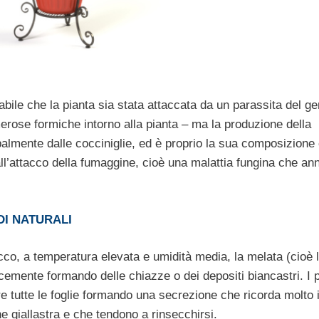
bile che la pianta sia stata attaccata da un parassita del g
erose formiche intorno alla pianta – ma la produzione della
palmente dalle cocciniglie, ed è proprio la sua composizione
all’attacco della fumaggine, cioè una malattia fungina che an
I NATURALI
o, a temperatura elevata e umidità media, la melata (cioè 
emente formando delle chiazze o dei depositi biancastri. I p
e tutte le foglie formando una secrezione che ricorda molto i
 giallastra e che tendono a rinsecchirsi.