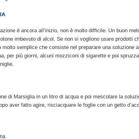
IA
tazione è ancora all’inizio, non è molto difficile. Un buon me
 cotone imbevuto di alcol. Se non si vogliono usare prodotti c
o molto semplice che consiste nel preparare una soluzione 
a, per più giorni, alcuni mozziconi di sigarette e poi spruzz
niglie.
one di Marsiglia in un litro di acqua e poi mescolare la soluz
opo aver fatto agire, risciacquare le foglie con un getto d’ac
ina