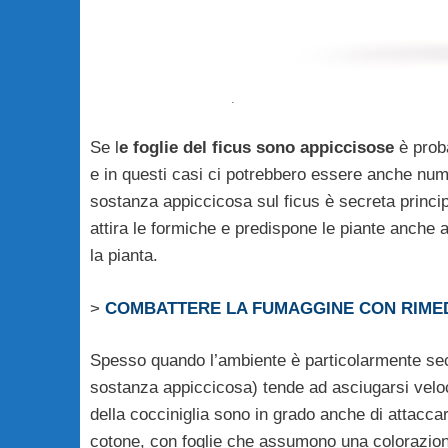
.
Se l
e foglie del ficus sono appiccisose
è proba
e in questi casi ci potrebbero essere anche num
sostanza appiccicosa sul ficus è secreta princi
attira le formiche e predispone le piante anche 
la pianta.
>
COMBATTERE LA FUMAGGINE CON RIMED
Spesso quando l’ambiente è particolarmente secc
sostanza appiccicosa) tende ad asciugarsi veloc
della cocciniglia sono in grado anche di attaccar
cotone, con foglie che assumono una colorazione