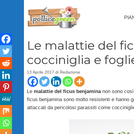
Vai
al
PIA
contenuto
Le malattie del fi
cocciniglia e fogl
13 Aprile 2017
di
Redazione
Le
malattie del ficus
benjamina
non sono così 
ficus benjamina sono molto resistenti e hanno 
attaccati da pericolosi parassiti come cocciniglie