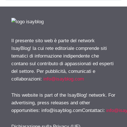
Il presente sito web è parte del network
IsayBlog! la cui rete editoriale comprende siti
tematici di informazione indipendente che
contano sul contributo di appassionati ed esperti
del settore. Per pubblicità, comunicati e
collaborazioni:
info@isayblog.com
This website is part of the IsayBlog! network. For
advertising, press releases and other
opportunities:
info@isayblog.comContattaci
:
info@isa
Dichiarazione sulla Privacy (UE)