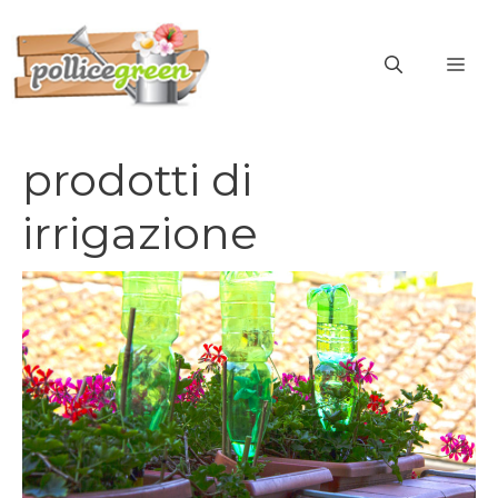
Vai
al
ME
contenuto
prodotti di
irrigazione