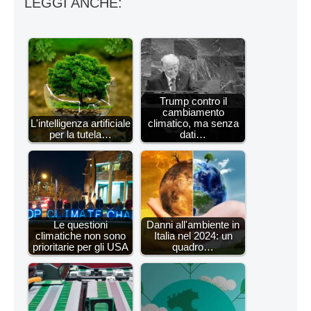
LEGGI ANCHE:
Trump contro il
cambiamento
L'intelligenza artificiale
climatico, ma senza
per la tutela…
dati…
Le questioni
Danni all'ambiente in
climatiche non sono
Italia nel 2024: un
prioritarie per gli USA
quadro…