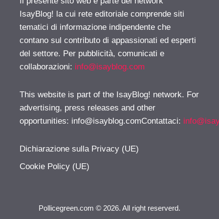
Il presente sito web è parte del network
IsayBlog! la cui rete editoriale comprende siti
tematici di informazione indipendente che
contano sul contributo di appassionati ed esperti
del settore. Per pubblicità, comunicati e
collaborazioni:
info@isayblog.com
This website is part of the IsayBlog! network. For
advertising, press releases and other
opportunities:
info@isayblog.comContattaci
:
info@isa
Dichiarazione sulla Privacy (UE)
Cookie Policy (UE)
Pollicegreen.com © 2026. All right reserverd.