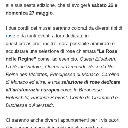
alla sua sesta edizione, che si svolgerà
sabato 26 e
domenica 27 maggio
.
I due cortili dei musei saranno colorati da diversi tipi di
rose
e da tanti eventi a loro dedicati; in
quest’occasione, inoltre, sarà possibile ammirare e
acquistare una selezione di rose chiamata “
Le Rose
delle Regine”
come, ad esempio,
Queen Elisabeth,
La Reine Victoire, Queen of Denmark, Rose du Roi,
Reine des Violettes
, Principessa di Monaco, Carolina
di Monaco
ed altre, e una
selezione di rose dedicate
all’aristocrazia
europea
come la Baronesse
Rothschild, Baronne Prevost, Comte de Chambord e
Duchesse d’Auerstadt
.
Ci saranno anche diversi appuntamenti per i visitatori
che avranno modo di incontrare gli esperti e gli