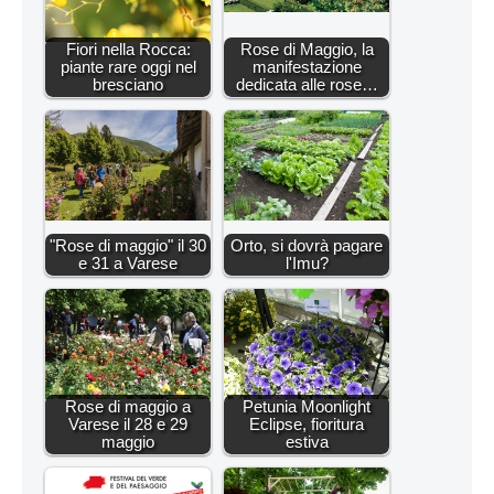
Fiori nella Rocca:
Rose di Maggio, la
piante rare oggi nel
manifestazione
bresciano
dedicata alle rose…
"Rose di maggio" il 30
Orto, si dovrà pagare
e 31 a Varese
l'Imu?
Rose di maggio a
Petunia Moonlight
Varese il 28 e 29
Eclipse, fioritura
maggio
estiva