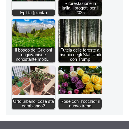
Riforestazione in
Italia, i progetti per il
Epifita (pianta)
2025
Il bosco dei Grigioni
Tutela delle foreste a
ringiovanisce
rischio negli Stati Uniti
nonostante molti…
con Trump
Orto urbano, cosa sta
Rose con "l'occhio" il
cambiando?
nuovo trend