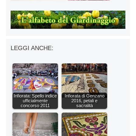
LEGGI ANCHE:
Infiorata: Spello indice
Infiorata di Genzano
ufficialmente
2016, petali e
concorso 2011
sacralità