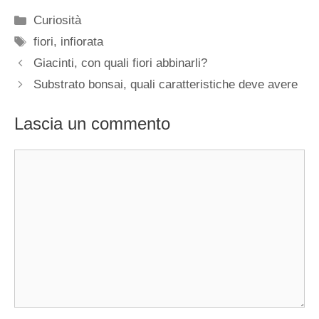
Categorie
Curiosità
Tag
fiori
,
infiorata
Giacinti, con quali fiori abbinarli?
Substrato bonsai, quali caratteristiche deve avere
Lascia un commento
Commento