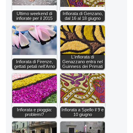
Ultimo weekend di
Infiorata di Genzano,
infiorate per il 2015
dal 16 al 18 giugno
L'infiorata di
Infiorata di Firenze,
Genazzano entra nel
gettati petali nell'Arno
Guinness dei Primati
Infiorata e pioggia:
Infiorata a Spello il 9 e
problemi?
10 giugno