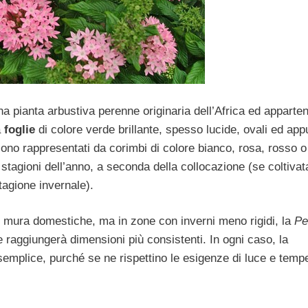
na pianta arbustiva perenne originaria dell’Africa ed apparte
a
foglie
di colore verde brillante, spesso lucide, ovali ed appu
ono rappresentati da corimbi di colore bianco, rosa, rosso o
stagioni dell’anno, a seconda della collocazione (se coltiva
stagione invernale).
le mura domestiche, ma in zone con inverni meno rigidi, la
Pe
e raggiungerà dimensioni più consistenti. In ogni caso, la
mplice, purché se ne rispettino le esigenze di luce e tempe