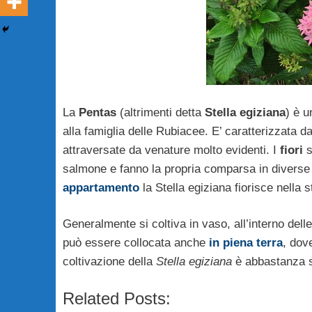
La
Pentas
(altrimenti detta
Stella egiziana
) è u
alla famiglia delle Rubiacee. E’ caratterizzata d
attraversate da venature molto evidenti. I
fiori
s
salmone e fanno la propria comparsa in diverse 
appartamento
la Stella egiziana fiorisce nella 
Generalmente si coltiva in vaso, all’interno del
può essere collocata anche
in piena terra
, dov
coltivazione della
Stella egiziana
è abbastanza se
Related Posts: