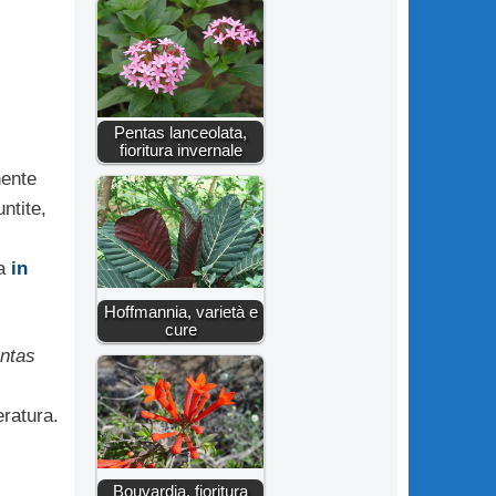
Pentas lanceolata,
fioritura invernale
nente
ntite,
ta
in
Hoffmannia, varietà e
cure
ntas
ratura.
Bouvardia, fioritura