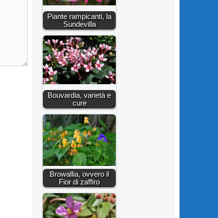
Piante rampicanti, la
Sundevilla
Bouvardia, varietà e
cure
Browallia, ovvero il
Fior di zaffiro