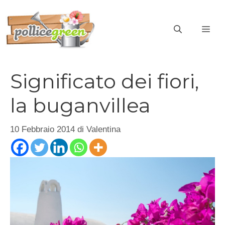
Vai
al
ME
contenuto
Significato dei fiori,
la buganvillea
10 Febbraio 2014
di
Valentina