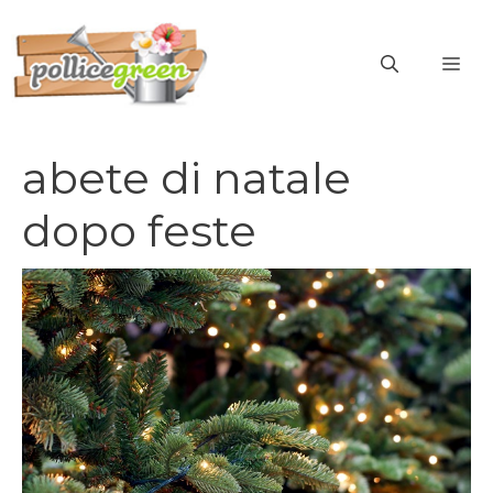
Vai
al
ME
contenuto
abete di natale
dopo feste