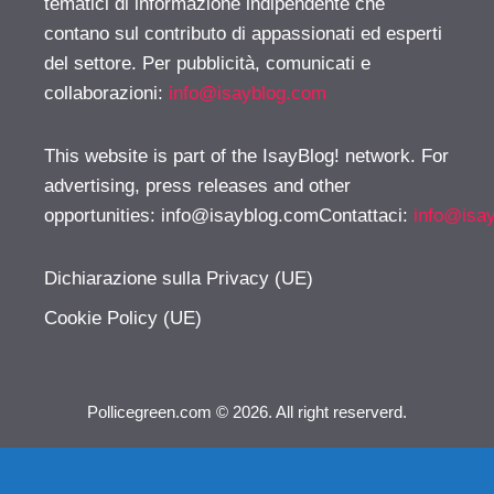
tematici di informazione indipendente che
contano sul contributo di appassionati ed esperti
del settore. Per pubblicità, comunicati e
collaborazioni:
info@isayblog.com
This website is part of the IsayBlog! network. For
advertising, press releases and other
opportunities:
info@isayblog.comContattaci
:
info@isa
Dichiarazione sulla Privacy (UE)
Cookie Policy (UE)
Pollicegreen.com © 2026. All right reserverd.