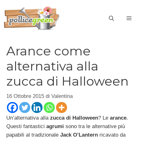
Vai
al
ME
contenuto
Arance come
alternativa alla
zucca di Halloween
16 Ottobre 2015
di
Valentina
Un’alternativa alla
zucca di Halloween
? Le
arance
.
Questi fantastici
agrumi
sono tra le alternative più
papabili al tradizionale
Jack O’Lantern
ricavato da