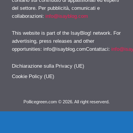
contano sul contributo di appassionati ed esperti
del settore. Per pubblicità, comunicati e
collaborazioni:
info@isayblog.com
This website is part of the IsayBlog! network. For
advertising, press releases and other
opportunities:
info@isayblog.comContattaci
:
info@isa
Dichiarazione sulla Privacy (UE)
Cookie Policy (UE)
Pollicegreen.com © 2026. All right reserverd.