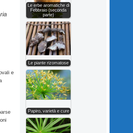
Le erbe aromatiche di
Febbraio (seconda
ria
parte)
Le piante rizomatose
ovali e
a
Papiro, varietà e cure
parse
loni