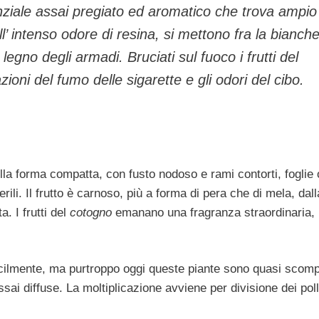
enziale assai pregiato ed aromatico che trova ampio
ll’ intenso odore di resina, si mettono fra la bianche
egno degli armadi. Bruciati sul fuoco i frutti del
ioni del fumo delle sigarette e gli odo­ri del cibo.
lla forma compatta, con fusto nodoso e rami contorti, foglie 
rili. Il frutto è carnoso, più a forma di pera che di mela, dall
a. I frutti del
cotogno
emanano una fragranza straordina­ria,
cilmente, ma pur­troppo oggi queste piante sono quasi scom­
ssai diffuse. La moltiplicazione avviene per divisione dei pol