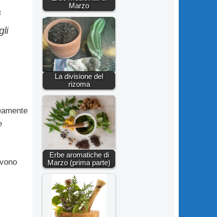
Marzo
i
li
La divisione del
rizoma
ea­mente
e
Erbe aromatiche di
vono
Marzo (prima parte)