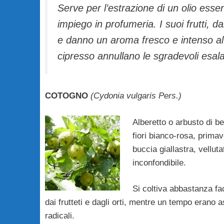
Serve per l’estrazione di un olio ess
impiego in profumeria. I suoi frutti, da
e danno un aroma fresco e inten­so al l
cipresso annullano le sgradevoli esalaz
COTOGNO
(Cydonia vulgaris Pers.)
Alberetto o arbusto di be
fiori bianco-rosa, primave
buccia giallastra, vellutat
inconfondibile.
Si coltiva abbastanza fa
dai frutteti e dagli orti, mentre un tempo erano a
radicali.