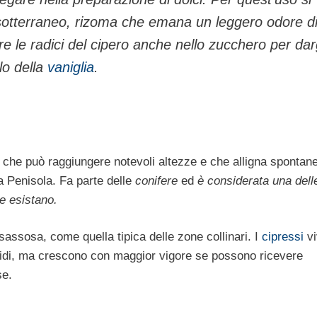
sotter­raneo, rizoma che emana un leggero odore d
e le radici del
cipero
anche nello zucchero per darg
lo della
vaniglia
.
che può raggiunge­re notevoli altezze e che alligna spontan
ra Penisola. Fa parte delle
conifere
ed
è considerata una dell
e esistano.
’ sassosa, come quella tipica delle zone collinari. I
cipressi
vi
ridi, ma crescono con maggior vigore se possono ricevere
se.