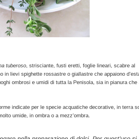
ma tuberoso
, stri­sciante, fusti eretti, foglie lineari, scabre al
no in lievi spighette rossastre o giallastre che appaiono d’est
oghi ombrosi e umidi di tutta la Penisola, sia in pianura che
rme indicate per le specie acquatiche decorative, in terra sof
 molto umide, in ombra o a mez­z’ombra.
egare nella preparazione di dolci. Per quest’uso si