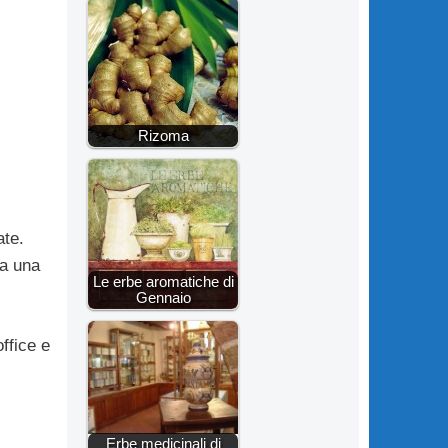
Rizoma
ate.
 a una
Le erbe aromatiche di
Gennaio
fi­ce e
Erbe medicinali di