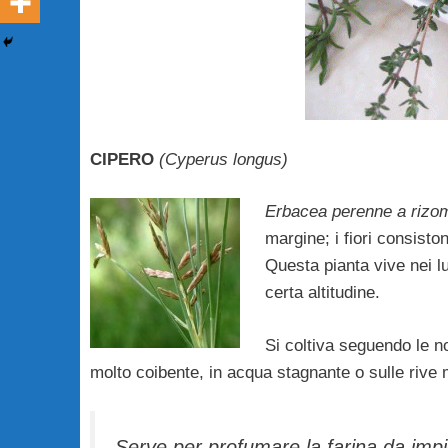
CIPERO
(Cyperus longus)
Erbacea perenne a rizo
margine; i fiori consisto
Questa pianta vive nei lu
certa altitudine.
Si coltiva seguendo le no
molto coibente, in acqua stagnante o sulle rive
Serve per profumare la farina da impi