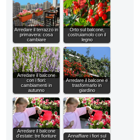
Arredare il terrazzo in
Orto sul balcone,
primavera: cosa
costruiamolo con il
cambiare
legno
Arredare il balcone
con i fiori:
Arredare il balcone e
cambiamenti in
trasformarlo in
autunno
giardino
Arredare il balcone
d'estate: tre fioriture
Annaffiare i fiori sul