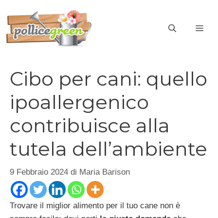
Vai
al
ME
contenuto
Cibo per cani: quello
ipoallergenico
contribuisce alla
tutela dell’ambiente
9 Febbraio 2024
di
Maria Barison
Trovare il miglior alimento per il tuo cane non è