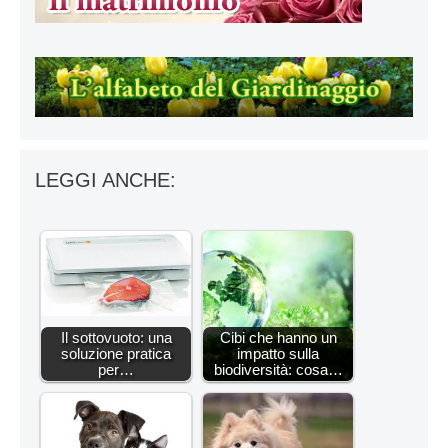
LEGGI ANCHE:
Il sottovuoto: una
Cibi che hanno un
soluzione pratica
impatto sulla
per…
biodiversità: cosa…