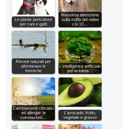
Massima attenzione
Le piante pericolose
sulla truffa del video
per cani e gatti
coi 10…
Rimedi naturali per
allontanare le
L'intelligenza artificiale
formiche
per la tutela…
Cambiamenti climatici
ed allergie: le
L'avocado: frutto,
correlazioni…
vegetale e grasso