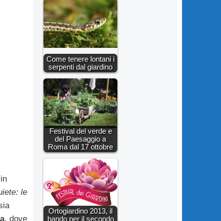
Come tenere lontani i
serpenti dal giardino
Festival del verde e
del Paesaggio a
Roma dal 17 ottobre
in
iete: le
sia
Ortogiardino 2013, il
a
, dove
bando per il secondo