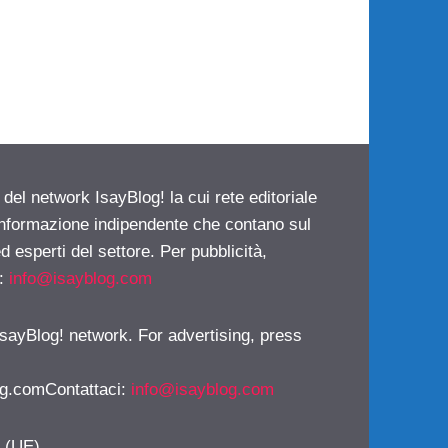
 del network IsayBlog! la cui rete editoriale
 informazione indipendente che contano sul
d esperti del settore. Per pubblicità,
i:
info@isayblog.com
 IsayBlog! network. For advertising, press
g.comContattaci
:
info@isayblog.com
y (UE)