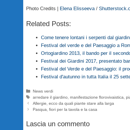
Photo Credits |
Elena Elisseeva
/
Shutterstock.
Related Posts:
Come tenere lontani i serpenti dal giardi
Festival del verde e del Paesaggio a Rom
Ortogiardino 2013, il bando per il secon
Festival dei Giardini 2017, presentato ba
Festival del Verde e del Paesaggio: il p
Festival d'autunno in tutta Italia il 25 set
Categorie
News verdi
Tag
arredare il giardino
,
manifestazione florovivaistica
,
pi
Allergie, ecco da quali piante stare alla larga
Pasqua, fiori per la tavola e la casa
Lascia un commento