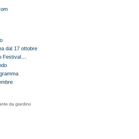
com
no
a dal 17 ottobre
do Festival…
ndo
rogramma
tembre
ante da giardino