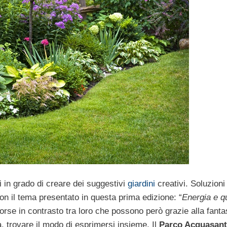
ti in grado di creare dei suggestivi
giardini
creativi. Soluzioni 
con il tema presentato in questa prima edizione: “
Energia e qu
forse in contrasto tra loro che possono però grazie alla fanta
, trovare il modo di esprimersi insieme. Il
Parco Acquasant