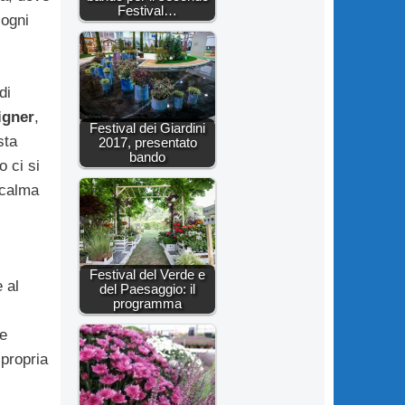
Festival…
 ogni
di
igner
,
Festival dei Giardini
sta
2017, presentato
bando
 ci si
 calma
Festival del Verde e
 al
del Paesaggio: il
programma
re
propria