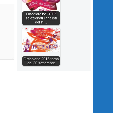
Ortogiardino 2012:
selezionati i finalisti
del I°…
Orticolario 2016 torna
dal 30 settembre