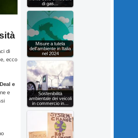
di gas…
sità
Misure a tutela
dell'ambiente in Italia
ci di
nel 2024
le, ecco
 Deal e
one e
Sostenibilità
ambientale dei veicoli
ssi
in commercio in…
no