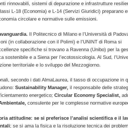
nti rinnovabili, sistemi di depurazione e infrastrutture resilien
 classi L-18 (Economia) e L-14 (Servizi Giuridici) preparano e
onomia circolare e normative sulle emissioni.
’avanguardia.
Il Politecnico di Milano e l’Università di Padov
coni (in collaborazione con il Polimi) e l’UNINT di Roma si
cellenze specifiche si trovano a Ravenna (Unibo) per la ges
ica sostenibile e a Siena per l’ecotossicologia. Al Sud, l’Unive
azione territoriale e lo sviluppo del Mezzogiorno.
nali, secondo i dati AlmaLaurea, il tasso di occupazione in 
cludono:
Sustainability Manager,
il responsabile delle strateg
fficientamento energetico;
Circular Economy Specialist,
add
Ambientale,
consulente per le complesse normative europe
 attitudine: se si preferisce l’analisi scientifica e il l
ntali
; se si ama la fisica e la risoluzione tecnica dei problem