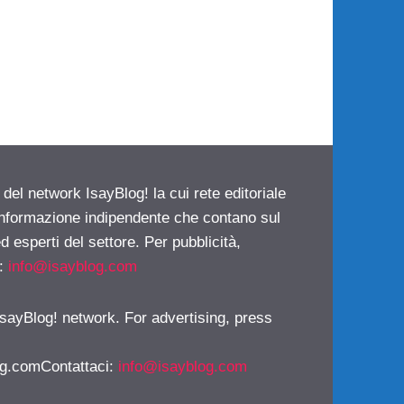
 del network IsayBlog! la cui rete editoriale
 informazione indipendente che contano sul
d esperti del settore. Per pubblicità,
i:
info@isayblog.com
 IsayBlog! network. For advertising, press
g.comContattaci
:
info@isayblog.com