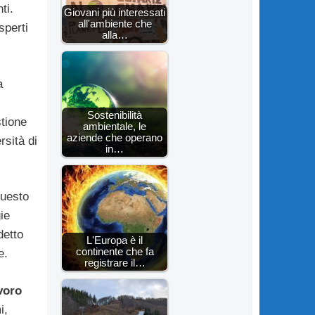
ti.
Giovani più interessati
all'ambiente che
sperti
alla…
a
Sostenibilità
tione
ambientale, le
aziende che operano
rsità di
in…
questo
ie
etto
L'Europa è il
continente che fa
e.
registrare il…
avoro
i,