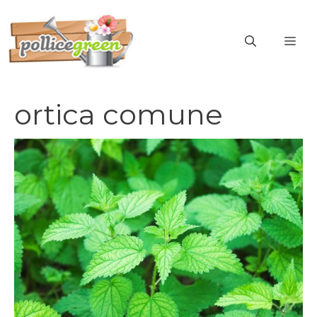
Vai
al
ME
contenuto
ortica comune