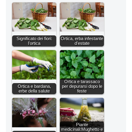
Significato dei fiori:
Ortica, erba infestante
l'ortica
d'estate
Ortica e tarassaco
Ortica e bardana,
per depurarsi dopo le
erbe della salute
feste
Piante
medicinali:Mughetto e