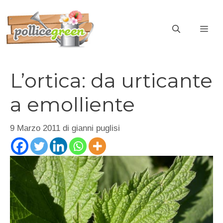
Vai
al
ME
contenuto
L’ortica: da urticante
a emolliente
9 Marzo 2011
di
gianni puglisi