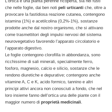
L’ortica è una pianta perenne ricoperta, sia nei fusti
che nelle foglie, dai ben noti
peli urticanti
che, oltre a
provocare la fastidiosa reazione cutanea, contengono
istamina (1%) e acetilcolina (0,2%-1%), sostanze
prodotte anche dal nostro organismo, che si attivano
come trasmettitori degli impulsi nervosi del sistema
neurovegetativo favorendo l’apparato circolatorio e
l’apparato digestivo.
Le foglie contengono clorofilla in abbondanza, sono
ricchissime di sali minerali, specialmente ferro,
fosforo, magnesio, calcio e silicio, sostanze che le
rendono diuretiche e depurative; contengono anche
vitamine A, C e K, acido formico, tannino e altri
principi attivi ancora non conosciuti a fondo, che nel
loro insieme fanno dell’ortica una delle piante con il
maggior numero di
proprietà medicinali
.