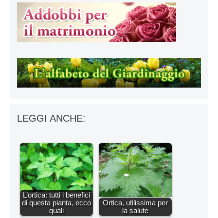
LEGGI ANCHE:
L’ortica: tutti i benefici
di questa pianta, ecco
Ortica, utilissima per
quali
la salute