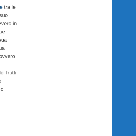
le
tra le
 suo
vvero in
ue
sua
ua
 ovvero
 frutti
e
lo