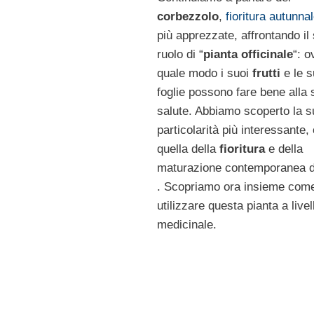
corbezzolo
,
fioritura autunna
più apprezzate, affrontando il
ruolo di “
pianta officinale
“: o
quale modo i suoi
frutti
e le s
foglie possono fare bene alla 
salute. Abbiamo scoperto la s
particolarità più interessante,
quella della
fioritura
e della
maturazione contemporanea dei
. Scopriamo ora insieme com
utilizzare questa pianta a livel
medicinale.