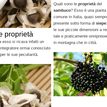
Quali sono le
proprietà
del
sambuco
? Esso è una pianta
comune in Italia, quasi sempr
presente sotto forma di
siepe
le sue piccole dimensioni a re
e proprietà
tale e praticamente onniprese
 esso si ricava infatti un
in montagna che in città.
 integratore ormai conosciuto
er le sue peculiarità.