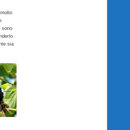
 molto
e
: sono
nderlo
nte sia