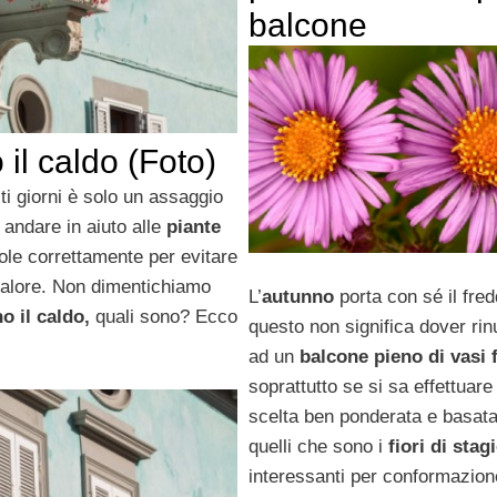
balcone
il caldo (Foto)
ti giorni è solo un assaggio
 andare in aiuto alle
piante
dole correttamente per evitare
 calore. Non dimentichiamo
L’
autunno
porta con sé il fre
o il caldo,
quali sono? Ecco
questo non significa dover rin
ad un
balcone pieno di vasi f
soprattutto se si sa effettuare
scelta ben ponderata e basat
quelli che sono i
fiori di stag
interessanti per conformazion