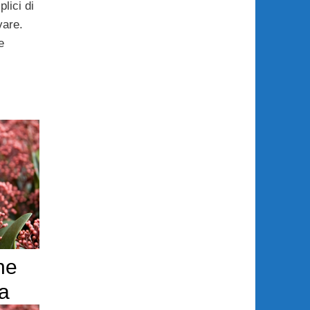
lici di
ivare.
e
he
a