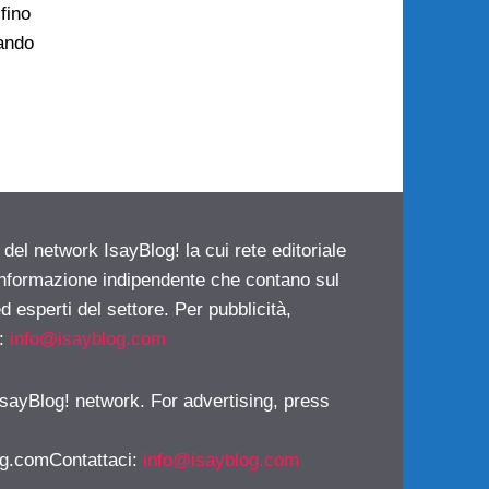
 fino
ando
 del network IsayBlog! la cui rete editoriale
 informazione indipendente che contano sul
d esperti del settore. Per pubblicità,
i:
info@isayblog.com
 IsayBlog! network. For advertising, press
g.comContattaci
:
info@isayblog.com