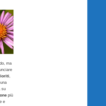
ddo, ma
unciare
ioriti
,
 una
a su
ione
più
e e