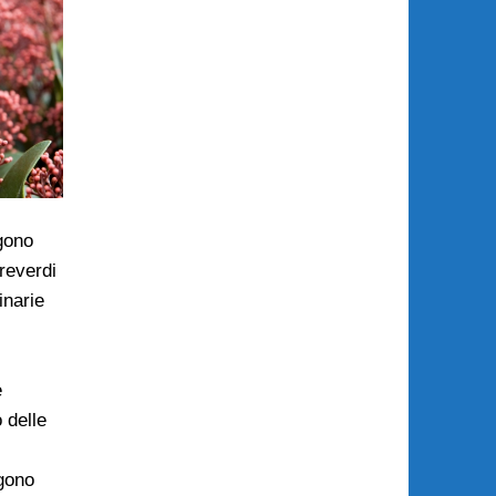
gono
reverdi
inarie
e
o delle
gono