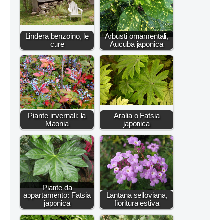
Lindera benzoino, le
Arbusti ornamentali,
cure
Aucuba japonica
Piante invernali: la
Aralia o Fatsia
Maonia
japonica
Piante da
appartamento: Fatsia
Lantana selloviana,
japonica
fioritura estiva