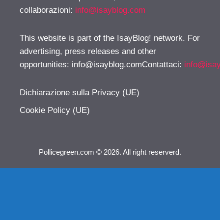
collaborazioni:
info@isayblog.com
This website is part of the IsayBlog! network. For
advertising, press releases and other
opportunities:
info@isayblog.comContattaci
:
info@isa
Dichiarazione sulla Privacy (UE)
Cookie Policy (UE)
Pollicegreen.com © 2026. All right reserverd.