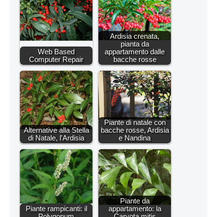
Ardisia crenata,
pianta da
Web Based
appartamento dalle
Computer Repair
bacche rosse
Piante di natale con
Alternative alla Stella
bacche rosse, Ardisia
di Natale, l'Ardisia
e Nandina
Piante da
Piante rampicanti: il
appartamento: la
Polygonum
Caryota mitis