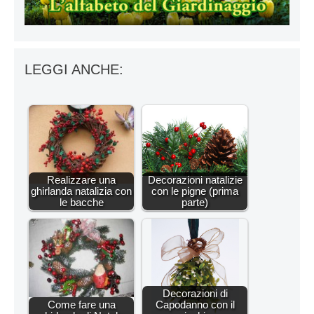
LEGGI ANCHE:
Realizzare una
Decorazioni natalizie
ghirlanda natalizia con
con le pigne (prima
le bacche
parte)
Decorazioni di
Come fare una
Capodanno con il