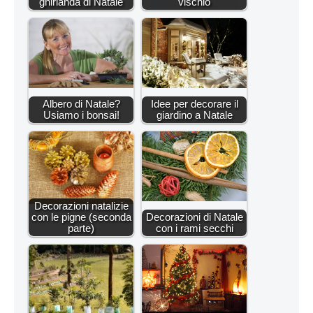
ghirlanda di Natale
vischio
Albero di Natale?
Idee per decorare il
Usiamo i bonsai!
giardino a Natale
Decorazioni natalizie
con le pigne (seconda
Decorazioni di Natale
parte)
con i rami secchi