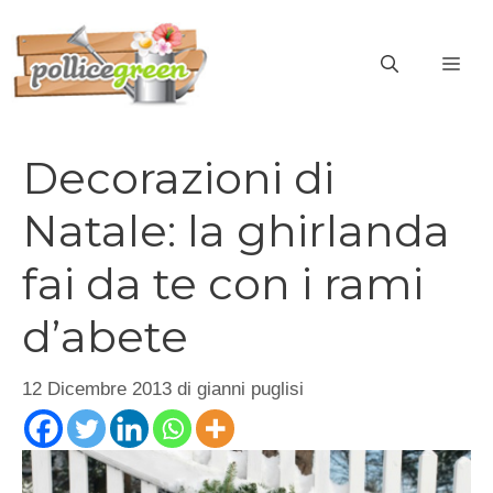
Vai
al
ME
contenuto
Decorazioni di
Natale: la ghirlanda
fai da te con i rami
d’abete
12 Dicembre 2013
di
gianni puglisi