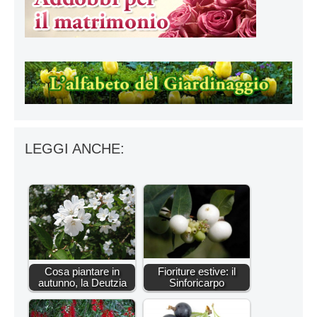
LEGGI ANCHE:
Cosa piantare in
Fioriture estive: il
autunno, la Deutzia
Sinforicarpo