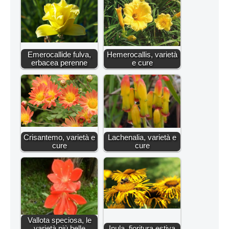
Emerocallide fulva,
Hemerocallis, varietà
erbacea perenne
e cure
Crisantemo, varietà e
Lachenalia, varietà e
cure
cure
Vallota speciosa, le
varietà più belle
Inula, fioritura estiva