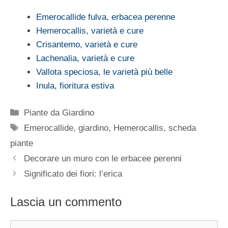
Emerocallide fulva, erbacea perenne
Hemerocallis, varietà e cure
Crisantemo, varietà e cure
Lachenalia, varietà e cure
Vallota speciosa, le varietà più belle
Inula, fioritura estiva
Categorie
Piante da Giardino
Tag
Emerocallide
,
giardino
,
Hemerocallis
,
scheda
piante
Decorare un muro con le erbacee perenni
Significato dei fiori: l’erica
Lascia un commento
Commento