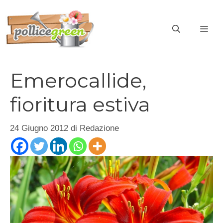
Vai
al
ME
contenuto
Emerocallide,
fioritura estiva
24 Giugno 2012
di
Redazione