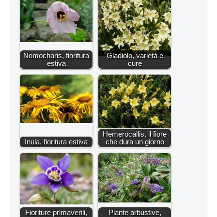
Nomocharis, fioritura
Gladiolo, varietà e
estiva
cure
Hemerocallis, il fiore
Inula, fioritura estiva
che dura un giorno
Fioriture primaverili,
Piante arbustive,