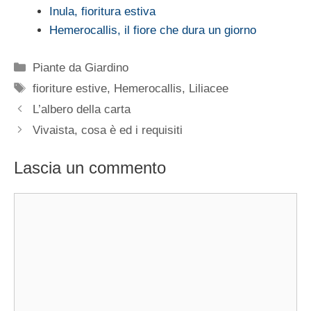
Inula, fioritura estiva
Hemerocallis, il fiore che dura un giorno
Categorie
Piante da Giardino
Tag
fioriture estive
,
Hemerocallis
,
Liliacee
L’albero della carta
Vivaista, cosa è ed i requisiti
Lascia un commento
Commento