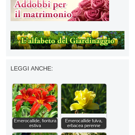
LEGGI ANCHE:
Emerocallide, fioritura
Emerocallide fulva,
estiva
erbacea perenne