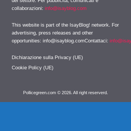
del settore. Per pubblicità, comunicati e
collaborazioni:
info@isayblog.com
This website is part of the IsayBlog! network. For
advertising, press releases and other
opportunities:
info@isayblog.comContattaci
:
info@isa
Dichiarazione sulla Privacy (UE)
Cookie Policy (UE)
Pollicegreen.com © 2026. All right reserverd.