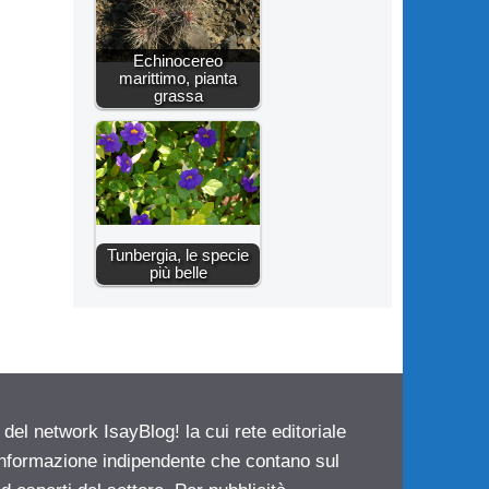
Echinocereo
marittimo, pianta
grassa
Tunbergia, le specie
più belle
 del network IsayBlog! la cui rete editoriale
 informazione indipendente che contano sul