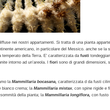
iffuse nei nostri appartamenti. Si tratta di una pianta appart
ntinente americano, in particolare del Messico. anche se la 
ma temperato della Terra. E’ caratterizzata da
fusti
tondeggian
nite intorno ad un’areola. I
fiori
sono di grandi dimensioni, so
iamo la
Mammillaria bocasana,
caratterizzata d da fusti cilin
ore bianco crema; la
Mammillaria mistax
, con spine rigide e fi
 sommità della pianta; la
Mammillaria longiflora,
con fusto