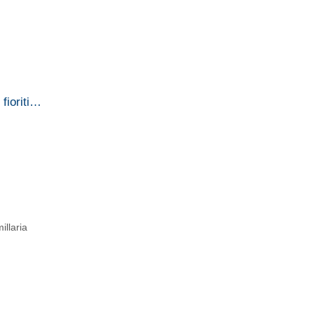
 fioriti…
llaria