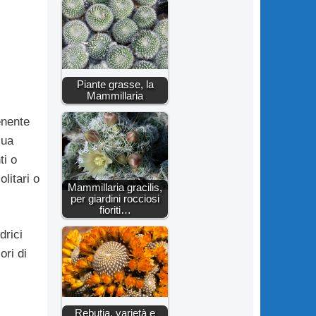
Piante grasse, la
Mammillaria
enente
sua
ti o
litari o
Mammillaria gracilis,
per giardini rocciosi
fioriti…
drici
ori di
Rebutia, varietà e