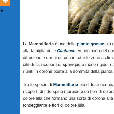
La
Mammillaria
è una delle
piante grasse
più d
alla famiglia delle
Cactacee
ed originaria del co
diffusione è ormai diffusa in tutte le zone a cli
cilindrici, ricoperti di
spine
più o meno rigide, riu
riuniti in corone poste alla sommità della pianta.
Tra le specie di
Mammillaria
più diffuse ricord
ricoperti di fitte spine morbide e da fiori di col
colore lilla che formano una sorta di corona alla
tondeggiante e fiori di colore lilla.