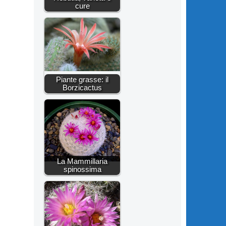
cure
Piante grasse: il
Borzicactus
La Mammillaria
spinossima