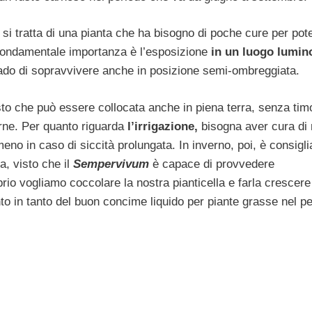
si tratta di una pianta che ha bisogno di poche cure per pot
 fondamentale importanza è l’esposizione
in un luogo lumin
grado di sopravvivere anche in posizione semi-ombreggiata.
sto che può essere collocata anche in piena terra, senza tim
urne. Per quanto riguarda
l’irrigazione,
bisogna aver cura di
eno in caso di siccità prolungata. In inverno, poi, è consigli
, visto che il
Sempervivum
è capace di provvedere
io vogliamo coccolare la nostra pianticella e farla crescere
anto in tanto del buon concime liquido per piante grasse nel p