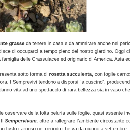
ante grasse
da tenere in casa e da ammirare anche nel peri
isce di occuparci a tempo pieno del nostro giardino. Oggi ci
 famiglia delle Crassulacee ed originario di America, Asia ed
presenta sotto forma di
rosetta succulenta,
con foglie carno
rpora. I Semprevivi tendono a disporsi “a cuscino”, producend
 danno vita ad uno spettacolo di rara bellezza sia in vaso che
le osservare della folta peluria sulle foglie, quasi assente in
 Il
Sempervivum,
oltre a rallegrare l’ambiente circostante c
u un fusto carnoso nel periodo che va da giugno a settembre.