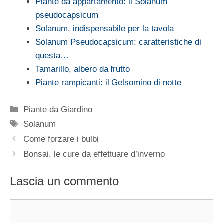
Piante da appartamento: il Solanum
pseudocapsicum
Solanum, indispensabile per la tavola
Solanum Pseudocapsicum: caratteristiche di
questa…
Tamarillo, albero da frutto
Piante rampicanti: il Gelsomino di notte
Categorie
Piante da Giardino
Tag
Solanum
Come forzare i bulbi
Bonsai, le cure da effettuare d’inverno
Lascia un commento
Commento