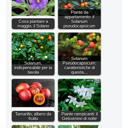
Piante da
appartamento: il
Cosa piantare a
Solanum
maggio, il Solano
pseudocapsicum
Solanum
Solanum,
Pseudocapsicum:
indispensabile per la
caratteristiche di
tavola
questa…
Tamarillo, albero da
Piante rampicanti: il
frutto
Gelsomino di notte