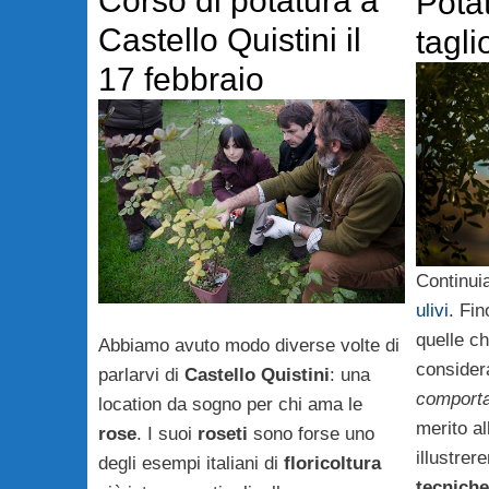
Corso di potatura a
Potatu
Castello Quistini il
tagli
17 febbraio
Continui
ulivi
. Fin
quelle c
Abbiamo avuto modo diverse volte di
consider
parlarvi di
Castello Quistini
: una
comport
location da sogno per chi ama le
merito al
rose
. I suoi
roseti
sono forse uno
illustrer
degli esempi italiani di
floricoltura
tecniche