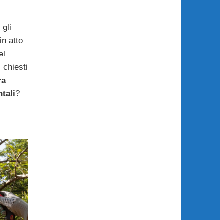
 gli
n atto
el
 chiesti
ra
tali
?