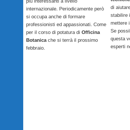
più interessanti a livello
di aiutar
internazionale. Periodicamente però
stabilire
si occupa anche di formare
mettere i
professionisti ed appassionati. Come
Se possib
per il corso di potatura di
Officina
questa vo
Botanica
che si terrà il prossimo
esperti n
febbraio.