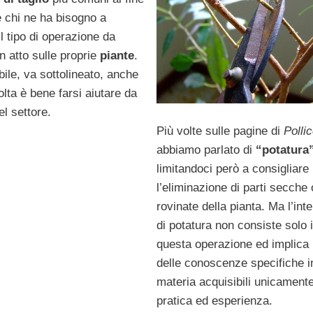
e chi ne ha bisogno a
 il tipo di operazione da
n atto sulle proprie
piante
.
ile, va sottolineato, anche
lta è bene farsi aiutare da
el settore.
Più volte sulle pagine di
Polli
abbiamo parlato di
“potatura”
limitandoci però a consigliare
l’eliminazione di parti secche 
rovinate della pianta. Ma l’int
di potatura non consiste solo 
questa operazione ed implica
delle conoscenze specifiche i
materia acquisibili unicament
pratica ed esperienza.