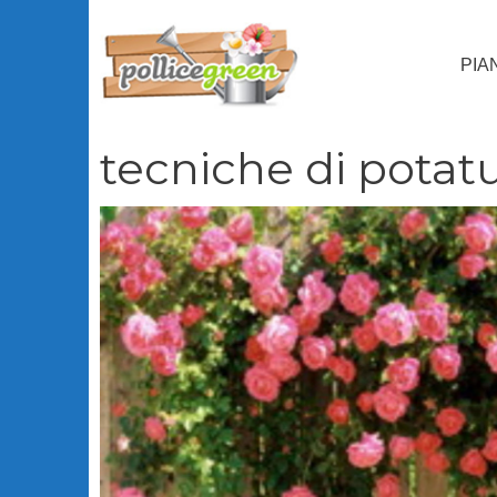
Vai
al
PIA
contenuto
tecniche di potat