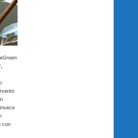
ceGreen
,
o
ervento
in
 invece
n
e con