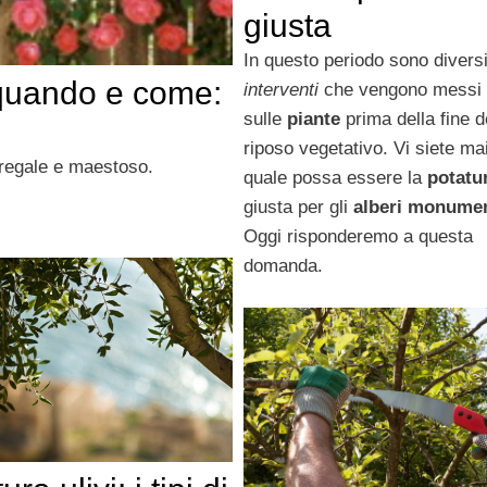
giusta
In questo periodo sono diversi
 quando e come:
interventi
che vengono messi i
sulle
piante
prima della fine d
riposo vegetativo. Vi siete mai
 regale e maestoso.
quale possa essere la
potatu
giusta per gli
alberi monumen
Oggi risponderemo a questa
domanda.