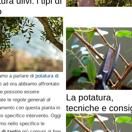
ra ulivi: i tipi di
o
amo a parlare di
potatura di
o ad ora abbiamo affrontato
he possono essere
La potatura,
ate le
regole generali di
tecniche e consig
amento
con questa pianta in
lo specifico intervento. Oggi
emo nello specifico le
 di taglio
più comuni al fine