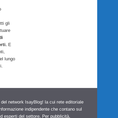
o
ti gli
ttuare
di
rti.
E
ti,
el lungo
i.
 del network IsayBlog! la cui rete editoriale
 informazione indipendente che contano sul
d esperti del settore. Per pubblicità,