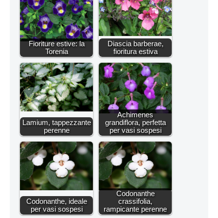
Fioriture estive: la
Diascia barberae,
Torenia
fioritura estiva
Achimenes
Lamium, tappezzante
grandiflora, perfetta
perenne
per vasi sospesi
Codonanthe
Codonanthe, ideale
crassifolia,
per vasi sospesi
rampicante perenne