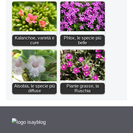
Kalanchoe, varietà e
Phlox, le specie più
cure
belle
Alsobia, le specie più
Piante grasse, la
diffuse
Ruschia