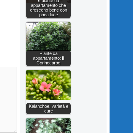
6 piante da
appartamento che
crescono bene con
poca luce
Piante da
appartamento: il
Corinocarpo
Kalanchoe, varietà e
cure