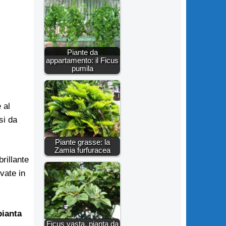
Piante da
appartamento: il Ficus
pumila
 al
si da
Piante grasse: la
Zamia furfuracea
rillante
vate in
pianta
Ficus vasta, pianta da