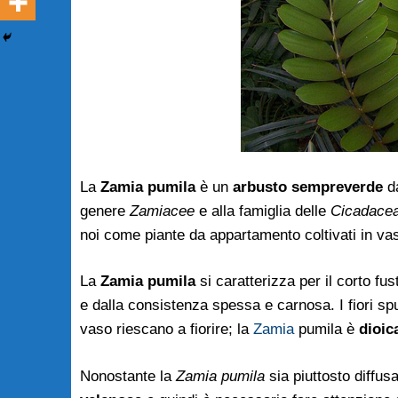
La
Zamia pumila
è un
arbusto sempreverde
da
genere
Zamiacee
e alla famiglia delle
Cicadace
noi come piante da appartamento coltivati in vas
La
Zamia pumila
si caratterizza per il corto fu
e dalla consistenza spessa e carnosa. I fiori spu
vaso riescano a fiorire; la
Zamia
pumila è
dioic
Nonostante la
Zamia pumila
sia piuttosto diffu