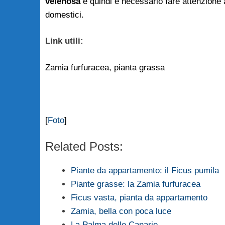
velenosa
e quindi è necessario fare attenzione a
domestici.
Link utili:
Zamia furfuracea, pianta grassa
[
Foto
]
Related Posts:
Piante da appartamento: il Ficus pumila
Piante grasse: la Zamia furfuracea
Ficus vasta, pianta da appartamento
Zamia, bella con poca luce
La Palma delle Canarie