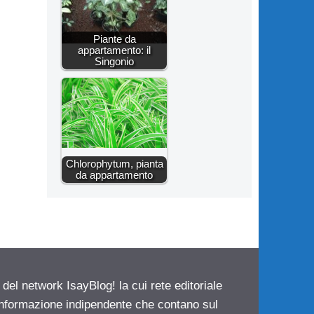
Piante da
appartamento: il
Singonio
Chlorophytum, pianta
da appartamento
 del network IsayBlog! la cui rete editoriale
 informazione indipendente che contano sul