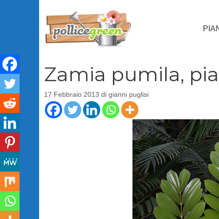
Vai
al
PIA
contenuto
Zamia pumila, pi
17 Febbraio 2013
di
gianni puglisi