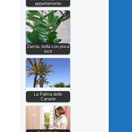
appartamento
Zamia, bella con poca
luce
La Palma delle
Canarie