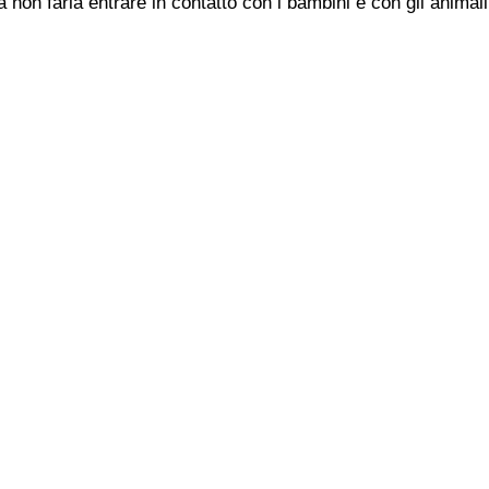
 non farla entrare in contatto con i bambini e con gli animali