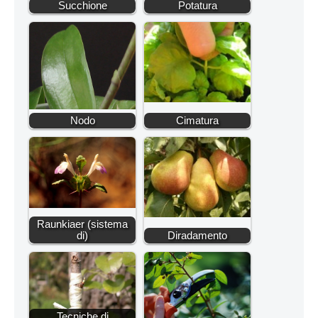
Succhione
Potatura
Nodo
Cimatura
Raunkiaer (sistema
di)
Diradamento
Tecniche di