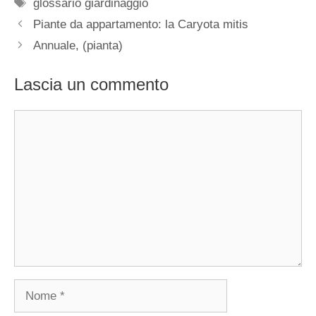
Tag
glossario giardinaggio
Piante da appartamento: la Caryota mitis
Annuale, (pianta)
Lascia un commento
Commento
Nome