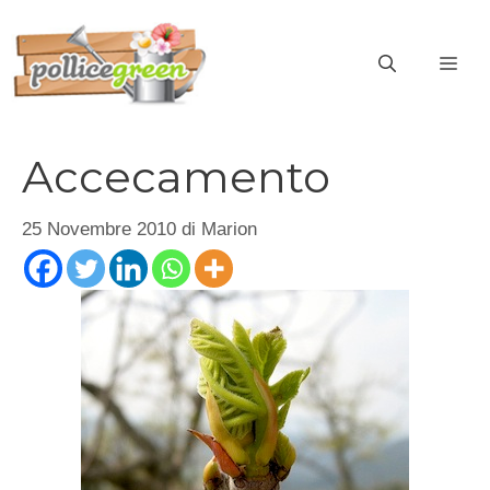
Vai
al
ME
contenuto
Accecamento
25 Novembre 2010
di
Marion