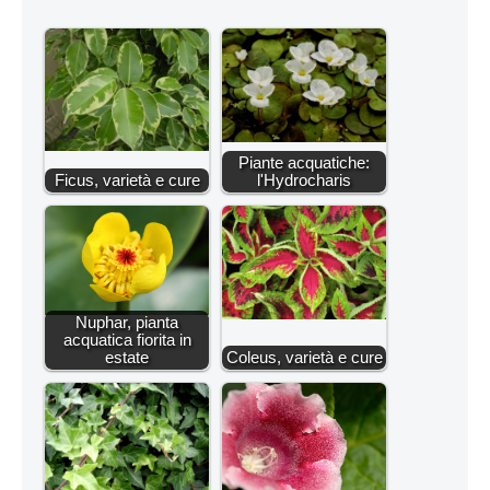
Piante acquatiche:
Ficus, varietà e cure
l'Hydrocharis
Nuphar, pianta
acquatica fiorita in
estate
Coleus, varietà e cure