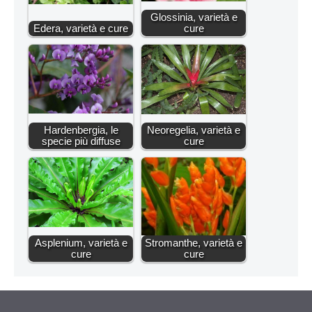
Glossinia, varietà e
Edera, varietà e cure
cure
Hardenbergia, le
Neoregelia, varietà e
specie più diffuse
cure
Asplenium, varietà e
Stromanthe, varietà e
cure
cure